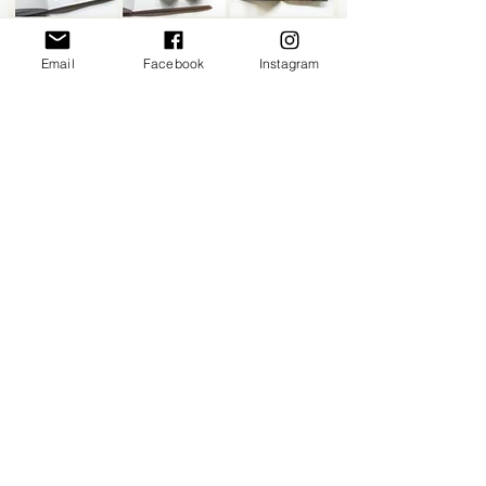
Email
Facebook
Instagram
‘Wat gebeurt er met bladeren als ze van bomen vallen?’ is
een interactief Engelstalig kinder­verhaal, geïllustreerd met
fotografie en geïnspireerd door mijn overleden dochter en
de Nederlandse natuur. Het verhaal volgt een nieuwsgierig
blad dat zich afvraagt wat er gebeurt wanneer zijn leven
aan de boom eindigt.
Aan de hand van de natuurlijke levenscyclus van