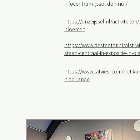
infocentrum-ijssel-den-nul/
https://onzeijssel.nl/activiteite
bloemen
https://www.destentor.nl/olst-
staan-centraal-in-expositie-in-ol
https://www.latviesi.com/notiku
niderlande