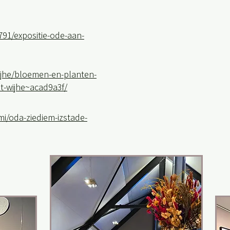
n/791/expositie-ode-aan-
wijhe/bloemen-en-planten-
st-wijhe~acad9a3f/
mi/oda-ziediem-izstade-