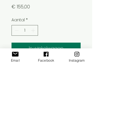
Prijs
€ 155,00
Aantal
*
In winkelwagen
Email
Facebook
Instagram
Deze fotomontage is geprint op 1,5
cm dik biologisch afbreekbaar
karton. Deze print op karton is
gelimiteerd tot een oplage van 1,
gesigneerd en getiteld op de
achterkant.
​©
2021-2026
Ruta Saksens
Kalmane