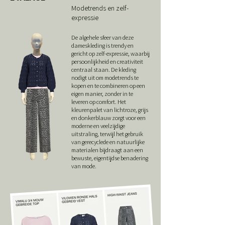
Modetrends en zelf-
expressie
De algehele sfeer van deze
dameskleding is trendy en
gericht op zelf-expressie, waarbij
persoonlijkheid en creativiteit
centraal staan. De kleding
nodigt uit om modetrends te
kopen en te combineren op een
eigen manier, zonder in te
leveren op comfort. Het
kleurenpalet van lichtroze, grijs
en donkerblauw zorgt voor een
moderne en veelzijdige
uitstraling, terwijl het gebruik
van gerecyclede en natuurlijke
materialen bijdraagt aan een
bewuste, eigentijdse benadering
van mode.