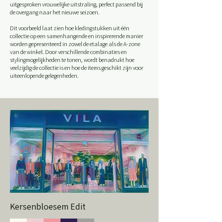
uitgesproken vrouwelijke uitstraling, perfect passend bij
de overgang naar het nieuwe seizoen.
Dit voorbeeld laat zien hoe kledingstukken uit één
collectie op een samenhangende en inspirerende manier
worden gepresenteerd in zowel de etalage als de A-zone
van de winkel. Door verschillende combinaties en
stylingmogelijkheden te tonen, wordt benadrukt hoe
veelzijdig de collectie is en hoe de items geschikt zijn voor
uiteenlopende gelegenheden.
Kersenbloesem Edit