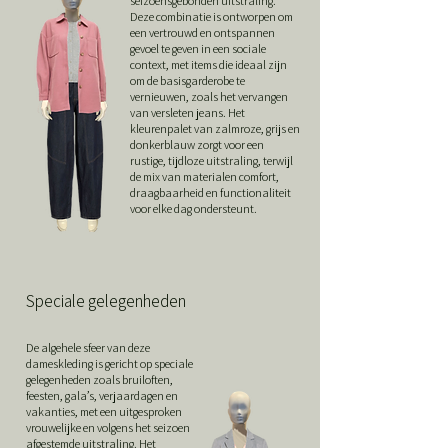
seizoensgebonden uitstraling.
Deze combinatie is ontworpen om
een vertrouwd en ontspannen
gevoel te geven in een sociale
context, met items die ideaal zijn
om de basisgarderobe te
vernieuwen, zoals het vervangen
van versleten jeans. Het
kleurenpalet van zalmroze, grijs en
donkerblauw zorgt voor een
rustige, tijdloze uitstraling, terwijl
de mix van materialen comfort,
draagbaarheid en functionaliteit
voor elke dag ondersteunt.
Speciale gelegenheden
De algehele sfeer van deze
dameskleding is gericht op speciale
gelegenheden zoals bruiloften,
feesten, gala’s, verjaardagen en
vakanties, met een uitgesproken
vrouwelijke en volgens het seizoen
afgestemde uitstraling. Het