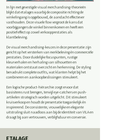
In lijn met gevestigde visual merchandising-theorieën
blijkt dat etalages waarbij de compositie richting de
winkelingang is opgebouwd, de aandacht effectiever
vasthouden. Deze visuele flow vergroot de kans dat
voorbijgangers de winkel binnenkomen en heeft een
positief effect op zowel verkoopprestaties als
klantbeleving.
De visual merchandising-keuzes in deze presentatie zijn
gericht op het versterken van merkbeleving én commerciële
prestaties. Door duidelijke focuspunten, rustige
kleurverhalen en herhaling van silhouetten en
materialen ontstaat overzicht en herkenning. De styling
benadrukt complete outfits, wat klanten helpt bij het
combineren en aankoopbeslissingen stimuleert.
Een logische product-hiërarchie zorgt ervoor dat
basisitems rust brengen, terwijl eye-catchers en push-
artikelen strategisch worden uitgelicht. Dit stimuleert
kruisverkoop en houdt de presentatie toegankelijk én
inspirerend. De consistente, vrouwelijke en elegante
uitstraling sluit naadloos aan bij de identiteit van VILA en
draagt bij aan vertrouwen, verblijfsduur en conversie.
ETALAGE